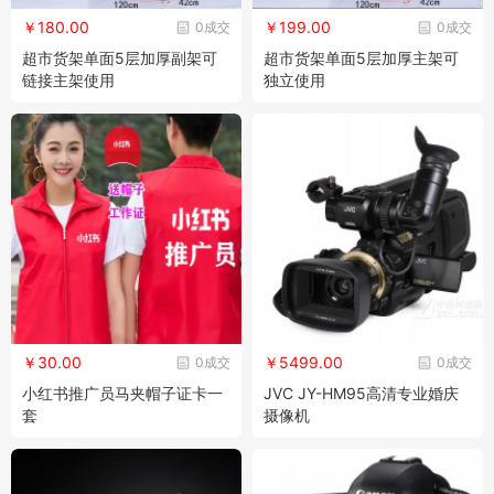
￥180.00
￥199.00
0成交
0成交
超市货架单面5层加厚副架可
超市货架单面5层加厚主架可
链接主架使用
独立使用
￥30.00
￥5499.00
0成交
0成交
小红书推广员马夹帽子证卡一
JVC JY-HM95高清专业婚庆
套
摄像机