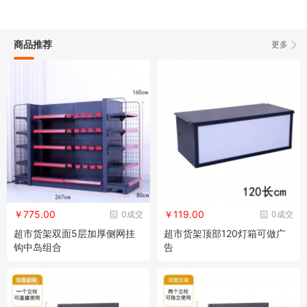
商品推荐
更多
￥775.00
￥119.00
0成交
0成交
超市货架双面5层加厚侧网挂
超市货架顶部120灯箱可做广
钩中岛组合
告