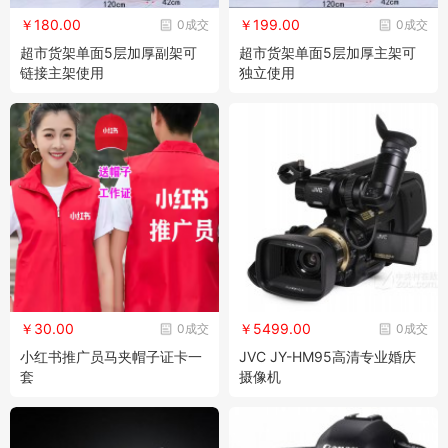
￥180.00
￥199.00
0成交
0成交
超市货架单面5层加厚副架可
超市货架单面5层加厚主架可
链接主架使用
独立使用
￥30.00
￥5499.00
0成交
0成交
小红书推广员马夹帽子证卡一
JVC JY-HM95高清专业婚庆
套
摄像机