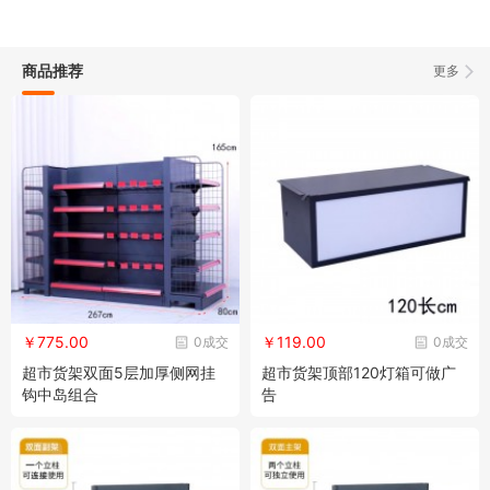
商品推荐
更多
￥775.00
￥119.00
0成交
0成交
超市货架双面5层加厚侧网挂
超市货架顶部120灯箱可做广
钩中岛组合
告