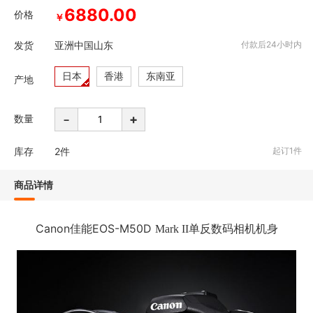
6880.00
价格
￥
发货
亚洲中国山东
付款后24小时内
日本
香港
东南亚
产地
-
+
数量
库存
2
件
起订1件
商品详情
Canon佳能EOS-M50D
单反数码相机机身
Mark II